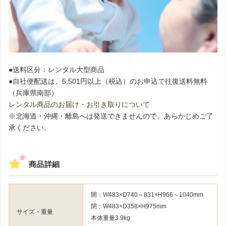
●送料区分：レンタル大型商品
●自社便配送は、5,501円以上（税込）のお申込で往復送料無料
（兵庫県南部）
レンタル商品のお届け・お引き取りについて
※北海道・沖縄・離島へは発送できませんので、あらかじめご了
承ください。
商品詳細
開：W483×D740～831×H966～1040mm
閉：W483×D358×H975mm
サイズ・重量
本体重量3.9kg