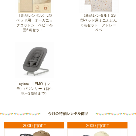
【新品レンタル】L型
【新品レンタル】SS
ベッド用 オーガニッ
型ベッド用ミニふとん
クコットン ベビー布
6点セット アドレー
団6点セット
ベベ
cybex LEMO（レ
モ）バウンサー（新生
児～3歳頃まで）
2000
2000
円OFF
円OFF