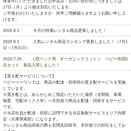
休業中にいただきましたお申込み・お問い合わせにつきましては、
17日（月）より順次対応いたします。
ご不便おかけいたしますが、何卒ご理解賜りますようお願い申し上
げます。
2026.8.1
今月の特価レンタル商品更新しました！
2026.8.1
人気レンタル商品ランキング更新しました！（7月1
日～7月31日）
2026.7.25
L型ベッド用 オーガニックコットン ベビー布団6
点セット 新品入荷しました！
【置き配サービスについて】
ベビーツーワンでは、商品の配達・回収時の置き配サービスを実施
しています。
※置き配とは、あらかじめご指定いただいた場所（玄関前、車庫、
物置、宅配ボックス等）へ非対面で商品を配達・回収するサービス
です。
※当店社員が配達・回収に訪問できる当店集配サービスエリア内限
定（兵庫県南部）になります。
※レンタル商品回収の際も玄関先回収等、非対面での対応をしてお