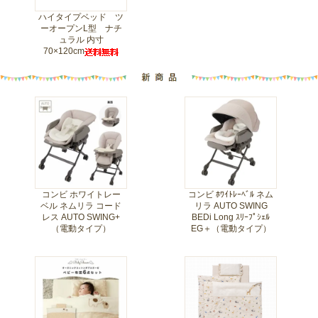
ハイタイプベッド ツ
ーオープンL型 ナチ
ュラル 内寸
70×120cm
コンビ ホワイトレー
コンビ ﾎﾜｲﾄﾚｰﾍﾞﾙ ネム
ベル ネムリラ コード
リラ AUTO SWING
レス AUTO SWING+
BEDi Long ｽﾘｰﾌﾟｼｪﾙ
（電動タイプ）
EG＋（電動タイプ）