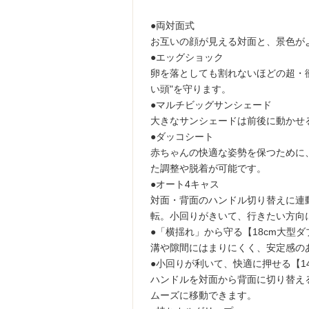
●両対面式
お互いの顔が見える対面と、景色が
●エッグショック
卵を落としても割れないほどの超・
い頭"を守ります。
●マルチビッグサンシェード
大きなサンシェードは前後に動かせ
●ダッコシート
赤ちゃんの快適な姿勢を保つために
た調整や脱着が可能です。
●オート4キャス
対面・背面のハンドル切り替えに連
転。小回りがきいて、行きたい方向
●「横揺れ」から守る【18cm大型
溝や隙間にはまりにくく、安定感の
●小回りが利いて、快適に押せる【1
ハンドルを対面から背面に切り替え
ムーズに移動できます。