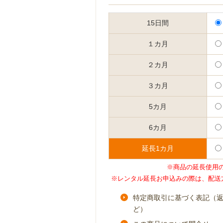
15日間
１カ月
２カ月
３カ月
5カ月
6カ月
延長1カ月
※商品の延長使用
※レンタル延長お申込みの際は、配送
特定商取引に基づく表記（
ど）