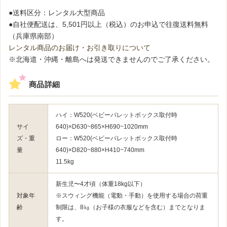
●送料区分：レンタル大型商品
●自社便配送は、5,501円以上（税込）のお申込で往復送料無料
（兵庫県南部）
レンタル商品のお届け・お引き取りについて
※北海道・沖縄・離島へは発送できませんのでご了承ください。
商品詳細
ハイ：W520(ベビーパレットボックス取付時
サイ
640)×D630~865×H690~1020mm
ズ・重
ロー：W520(ベビーパレットボックス取付時
量
640)×D820~880×H410~740mm
11.5kg
新生児〜4才頃（体重18kg以下）
対象年
※スウィング機能（電動・手動）を使用する場合の荷重
齢
制限は、8㎏（お子様の衣服などを含む）までとなりま
す。