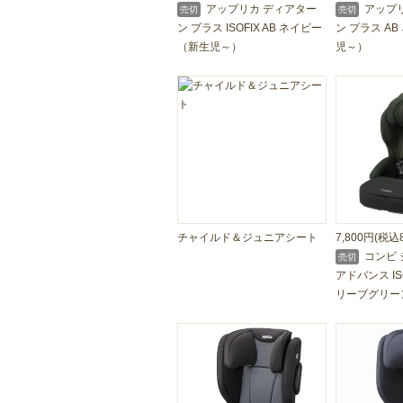
アップリカ ディアター
アップリ
売切
売切
ン プラス ISOFIX AB ネイビー
ン プラス A
（新生児～）
児～）
チャイルド＆ジュニアシート
7,800円(税込8
コンビ 
売切
アドバンス ISO
リーブグリー