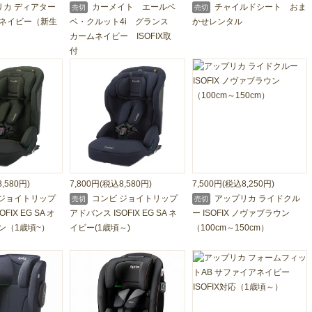
カ ディアター
カーメイト エールベ
チャイルドシート おま
売切
売切
B ネイビー（新生
ベ・クルット4i グランス
かせレンタル
カームネイビー ISOFIX取
付
,580円)
7,800円(税込8,580円)
7,500円(税込8,250円)
ジョイトリップ
コンビ ジョイトリップ
アップリカ ライドクル
売切
売切
FIX EG SA オ
アドバンス ISOFIX EG SA ネ
ー ISOFIX ノヴァブラウン
ン（1歳頃~）
イビー(1歳頃～)
（100cm～150cm）