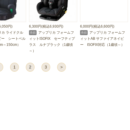
,050円)
6,300円(税込6,930円)
6,000円(税込6,600円)
カ ライドクル
アップリカ フォームフ
アップリカ フォームフ
売切
売切
イビー シートベル
ィットISOFIX セーフティプ
ィットAB サファイアネイビ
m～150cm）
ラス ルナブラック（1歳頃
ー ISOFIX対応（1歳頃～）
～）
1
2
3
>