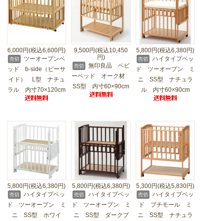
6,000円(税込6,600円)
9,500円(税込10,450
5,800円(税込6,380円)
円)
ツーオープンベ
ハイタイプベッ
売切
売切
無印良品 ベビ
売切
ッド b-side（ビーサ
ド ツーオープン ミ
ーベッド オーク材
イド） L型 ナチュ
ニ SS型 ナチュラ
SS型 内寸60×90cm
ラル 内寸70×120cm
ル 内寸60×90cm
5,800円(税込6,380円)
5,800円(税込6,380円)
5,300円(税込5,830円)
ハイタイプベッ
ハイタイプベッ
ハイタイプベッ
売切
売切
売切
ド ツーオープン ミ
ド ツーオープン ミ
ド プチモール ミ
ニ SS型 ホワイ
ニ SS型 ダークブ
ニ SS型 ナチュラ