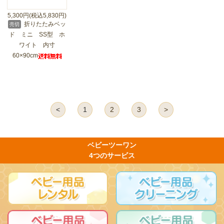
5,300円(税込5,830円)
折りたたみベッ
売切
ド ミニ SS型 ホ
ワイト 内寸
60×90cm
<
1
2
3
>
ベビーツーワン
4つのサービス